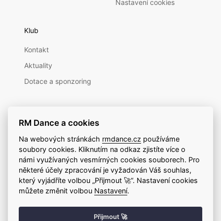
Nastavení cookies
Klub
Kontakt
Aktuality
Dotace a sponzoring
RM Dance a cookies
Na webových stránkách
rmdance.cz
používáme
soubory cookies. Kliknutím na odkaz zjistíte více o
námi využívaných vesmírných cookies souborech. Pro
některé účely zpracování je vyžadován Váš souhlas,
RM Dance z.s. 2022 | Všechna práva vyhrazena.
který vyjádříte volbou „Přijmout 🚀“. Nastavení cookies
můžete změnit volbou
Nastavení
.
Přijmout 🚀