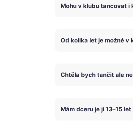
Mohu v klubu tancovat i
Žádný učený z nebe nespadl. Na
zlepšit koordinaci a pohyb. Pok
tancování, nebo soutěžit v tan
Od kolika let je možné 
V RM Dance je mnoho věkových ta
přípravku, tanec pro mládež a d
Chtěla bych tančit ale 
Pokud máš zájem o tancování ve
Mám dceru je jí 13–15 le
Sehnat tanečního partnera v to