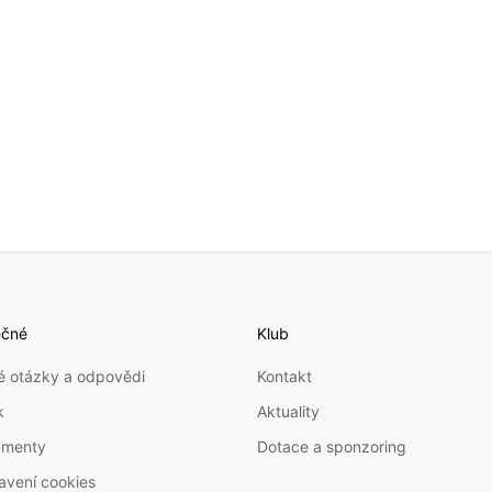
ie Synchro Dance. V této kategorie dvě slečny tančí stejno
 soutěžní hudbu, v soutěžních šatech a dokonce se moho uú
ečné
Klub
é otázky a odpovědi
Kontakt
k
Aktuality
umenty
Dotace a sponzoring
avení cookies