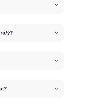
ých cvičení, která Ti pomohu
í v tančírně, nebo jen Hobby
ará/ý?
e pro děti od 3–7 let, taneční
at?
nečního partnera je v Českém