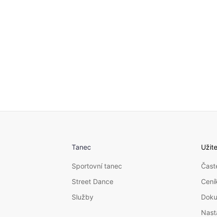
tanečním svazu otevřena kategor
tanečního partnera. Tancují na
soutěží.
Tanec
Užit
Sportovní tanec
Čast
Street Dance
Cení
Služby
Dok
Nast