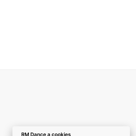
u choreografii, bez nutnosti
častnit běžných tanečních
RM Dance a cookies