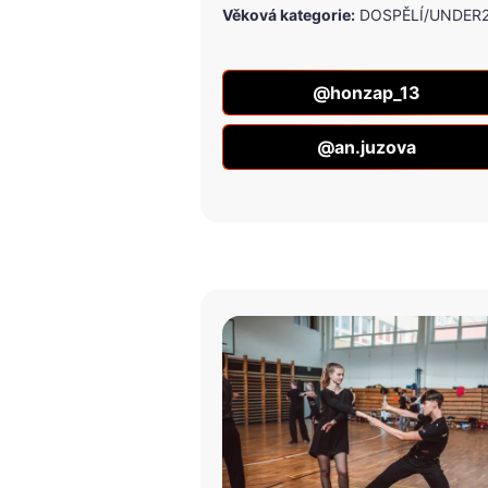
Věková kategorie:
DOSPĚLÍ/UNDER
@honzap_13
@an.juzova