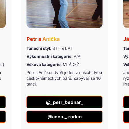
Petr a Anička
Já
Taneční styl:
STT & LAT
Tan
Výkonnostní kategorie:
A/A
Vý
et)
Věková kategorie:
MLÁDEŽ
Vě
u
Petr s Aničkou tvoří jeden z našich dvou
Já
u
česko-německých párů. Zabývají se 10
ryz
tanci.
Pra
@_petr_bednar_
@anna._.roden