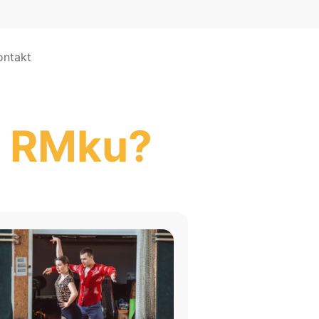
ontakt
 v RMku?