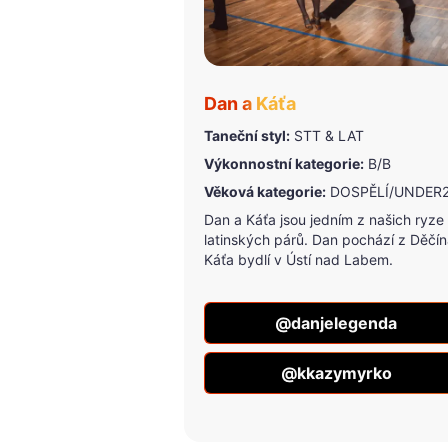
Dan a Káťa
Taneční styl:
STT & LAT
Výkonnostní kategorie:
B/B
Věková kategorie:
DOSPĚLÍ/UNDER
Dan a Káťa jsou jedním z našich ryze
latinských párů. Dan pochází z Děčín
Káťa bydlí v Ústí nad Labem.
@danjelegenda
@kkazymyrko