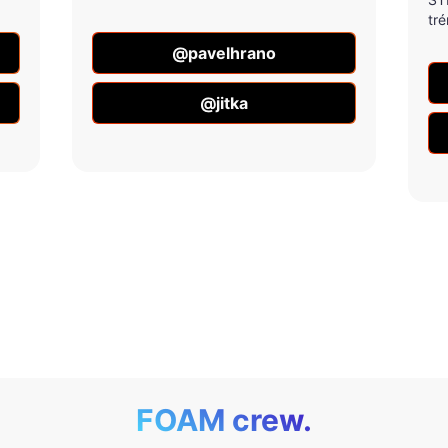
tré
@pavelhrano
@jitka
FOAM crew.