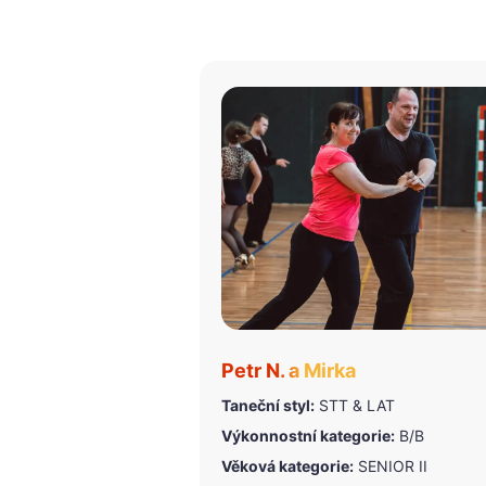
Petr N. a Mirka
Taneční styl:
STT & LAT
Výkonnostní kategorie:
B/B
Věková kategorie:
SENIOR II