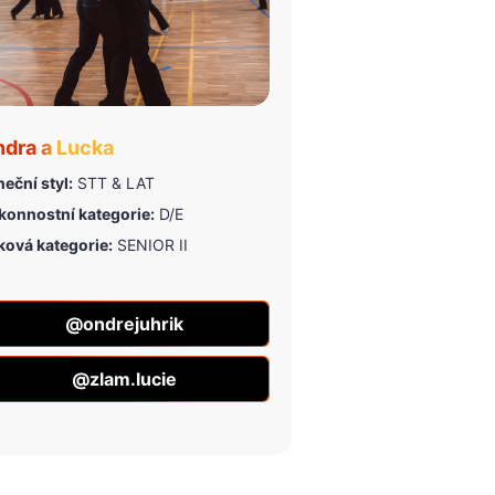
dra a Lucka
eční styl:
STT & LAT
konnostní kategorie:
D/E
ková kategorie:
SENIOR II
@ondrejuhrik
@zlam.lucie