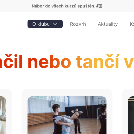
Nábor do všech kurzů spuštěn. 💃🏻
O klubu
Rozvrh
Aktuality
K
čil nebo tančí