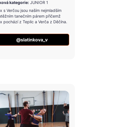
ková kategorie:
JUNIOR 1
ex s Verčou jsou naším nejmladším
utěžním tanečním párem přičemž
x pochází z Teplic a Verča z Děčína.
@slatinkova_v