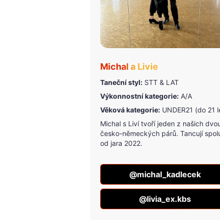
Michal a Livie
Taneční styl:
STT & LAT
Výkonnostní kategorie:
A/A
Věková kategorie:
UNDER21 (do 21 l
Michal s Liví tvoří jeden z našich dvo
česko-německých párů. Tancují spol
od jara 2022.
@michal_kadlecek
@livia_ex.kbs