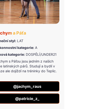
chym a Páťa
eční styl:
LAT
konnostní kategorie:
A
ková kategorie:
DOSPĚLÍ/UNDER21
chym s Páťou jsou jedním z našich
e latinských párů. Studují a bydlí v
ze ale dojíždí na tréninky do Teplic.
@jachym_raus
@patricie_z_