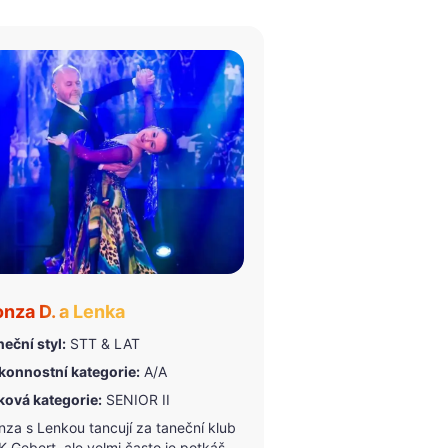
nza D. a Lenka
eční styl:
STT & LAT
konnostní kategorie:
A/A
ková kategorie:
SENIOR II
nza s Lenkou tancují za taneční klub
 Gebert, ale velmi často je potkáš