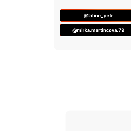
@latine_petr
@mirka.martincova.79