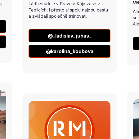
Vě
Láďa studuje v Praze a Kája zase v
21
Teplicích, i přesto si spolu najdou cestu
Al
a zvládají společně trénovat.
so
Ale
@_ladislav_juhas_
@karolina_koubova