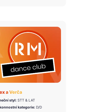
ex a Verča
eční styl:
STT & LAT
konnostní kategorie:
D/D