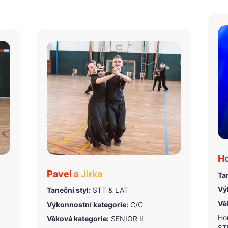
Ho
Pavel a Jirka
Tan
Vý
Taneční styl:
STT & LAT
Vě
Výkonnostní kategorie:
C/C
Ho
Věková kategorie:
SENIOR II
STK