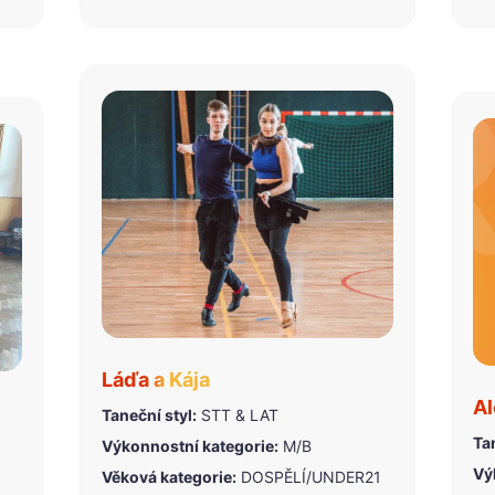
Láďa a Kája
Al
Taneční styl:
STT & LAT
Tan
Výkonnostní kategorie:
M/B
Vý
Věková kategorie:
DOSPĚLÍ/UNDER21