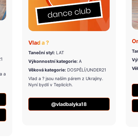
On
Vlad a ?
Tan
Taneční styl:
LAT
21
Vý
Výkonnostní kategorie:
A
Vě
Věková kategorie:
DOSPĚLÍ/UNDER21
a a
Vlad a ? jsou naším párem z Ukrajiny.
Nyní bydlí v Teplicích.
@vladbalyka18