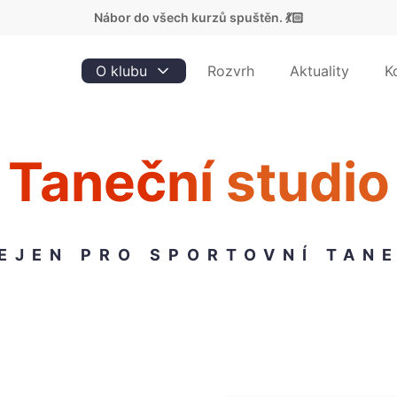
Nábor do všech kurzů spuštěn. 💃🏻
O klubu
Rozvrh
Aktuality
K
Taneční studio
EJEN PRO SPORTOVNÍ TAN