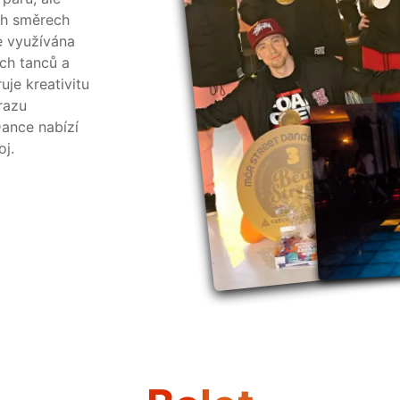
ch směrech
e využívána
ých tanců a
je kreativitu
razu
ance nabízí
oj.