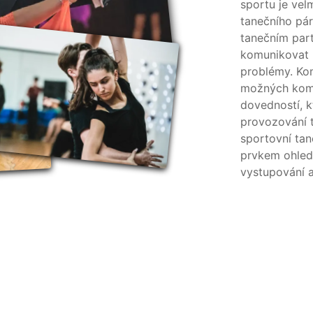
sportu je ve
tanečního pár
tanečním par
komunikovat 
problémy. Ko
možných komp
dovedností, k
provozování 
sportovní tan
prvkem ohled 
vystupování a