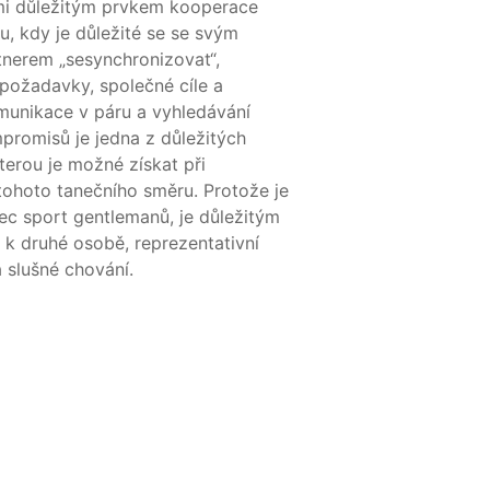
lmi důležitým prvkem kooperace
u, kdy je důležité se se svým
tnerem „sesynchronizovat“,
požadavky, společné cíle a
munikace v páru a vyhledávání
romisů je jedna z důležitých
terou je možné získat při
tohoto tanečního směru. Protože je
ec sport gentlemanů, je důležitým
k druhé osobě, reprezentativní
 slušné chování.