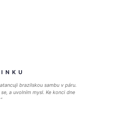
NINKU
atancuji brazilskou sambu v páru.
 se, a uvolním mysl. Ke konci dne
“