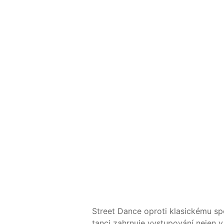
Street Dance oproti klasickému s
tanci zahrnuje vystupování nejen v