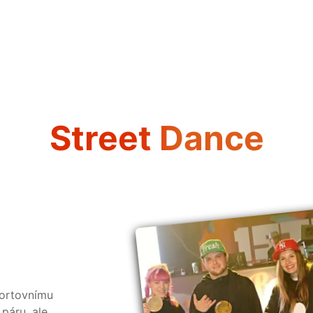
Street Dance
portovnímu
 páru, ale