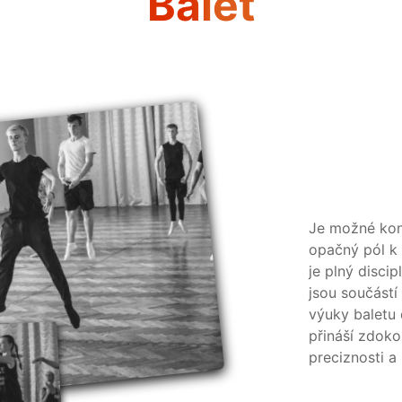
Balet
Je možné kons
opačný pól k 
je plný discip
jsou součástí
výuky baletu 
přináší zdok
preciznosti a